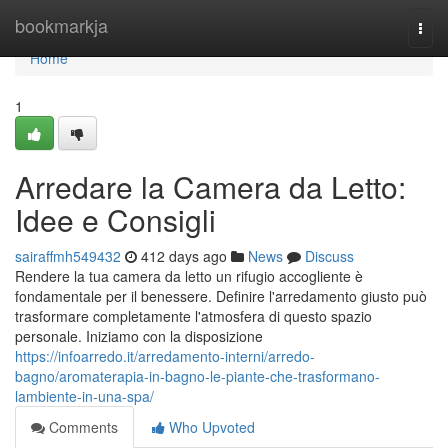
Home
bookmarkja
Togg
navi
Home
1
Arredare la Camera da Letto:
Idee e Consigli
sairaffmh549432
412 days ago
News
Discuss
Rendere la tua camera da letto un rifugio accogliente è
fondamentale per il benessere. Definire l'arredamento giusto può
trasformare completamente l'atmosfera di questo spazio
personale. Iniziamo con la disposizione
https://infoarredo.it/arredamento-interni/arredo-
bagno/aromaterapia-in-bagno-le-piante-che-trasformano-
lambiente-in-una-spa/
Comments
Who Upvoted