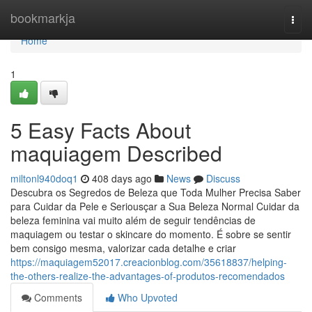
Home
bookmarkja
Togg
navi
Home
1
5 Easy Facts About
maquiagem Described
miltonl940doq1
408 days ago
News
Discuss
Descubra os Segredos de Beleza que Toda Mulher Precisa Saber
para Cuidar da Pele e Seriousçar a Sua Beleza Normal Cuidar da
beleza feminina vai muito além de seguir tendências de
maquiagem ou testar o skincare do momento. É sobre se sentir
bem consigo mesma, valorizar cada detalhe e criar
https://maquiagem52017.creacionblog.com/35618837/helping-
the-others-realize-the-advantages-of-produtos-recomendados
Comments
Who Upvoted