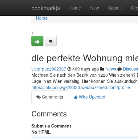
Home
bookmarkja
Home
New
Submit
Gr
Home
1
die perfekte Wohnung mi
victorpupz902367
409 days ago
News
Discuss
Möchten Sie nach den Bezirk von 1220 Wien ziehen? 
Lage in ist Wien vielfältig. Hier können Sie auskundsc
https://jakubcowg628320.webbuzzfeed.com/profile
Comments
Who Upvoted
Comments
Submit a Comment
No HTML