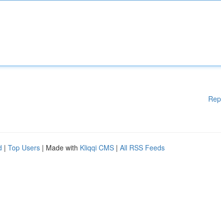
Rep
d
|
Top Users
| Made with
Kliqqi CMS
|
All RSS Feeds