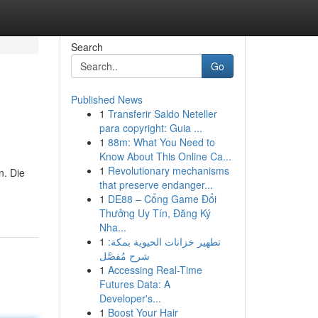
Search
Go
Published News
1
Transferir Saldo Neteller
para copyright: Guia ...
1
88m: What You Need to
Know About This Online Ca...
1
Revolutionary mechanisms
n. Die
that preserve endanger...
1
DE88 – Cổng Game Đổi
Thưởng Uy Tín, Đăng Ký
Nha...
1
تطهير خزانات الحيوية بمكة:
شرح مُفصَّل
1
Accessing Real-Time
Futures Data: A
Developer's...
1
Boost Your Hair