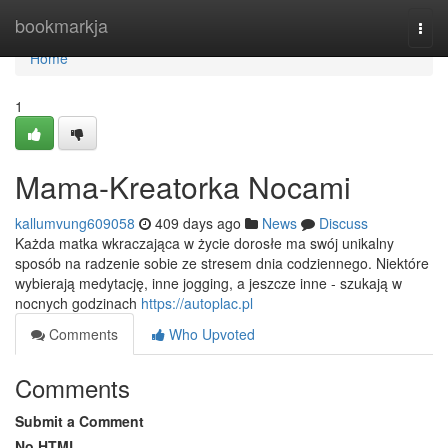
Home
bookmarkja
Togg
navi
Home
1
Mama-Kreatorka Nocami
kallumvung609058
409 days ago
News
Discuss
Każda matka wkraczająca w życie dorosłe ma swój unikalny
sposób na radzenie sobie ze stresem dnia codziennego. Niektóre
wybierają medytację, inne jogging, a jeszcze inne - szukają w
nocnych godzinach
https://autoplac.pl
Comments
Who Upvoted
Comments
Submit a Comment
No HTML