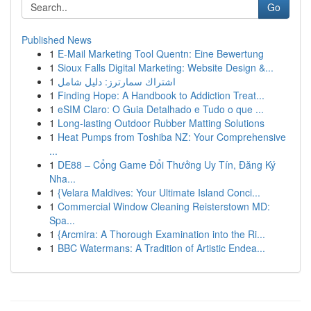
Go
Published News
1
E-Mail Marketing Tool Quentn: Eine Bewertung
1
Sioux Falls Digital Marketing: Website Design &...
1
اشتراك سمارترز: دليل شامل
1
Finding Hope: A Handbook to Addiction Treat...
1
eSIM Claro: O Guia Detalhado e Tudo o que ...
1
Long-lasting Outdoor Rubber Matting Solutions
1
Heat Pumps from Toshiba NZ: Your Comprehensive
...
1
DE88 – Cổng Game Đổi Thưởng Uy Tín, Đăng Ký
Nha...
1
{Velara Maldives: Your Ultimate Island Conci...
1
Commercial Window Cleaning Reisterstown MD:
Spa...
1
{Arcmira: A Thorough Examination into the Ri...
1
BBC Watermans: A Tradition of Artistic Endea...