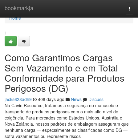
Home
bookmarkja
Togg
navi
Home
1
Como Garantimos Cargas
Sem Vazamento e em Total
Conformidade para Produtos
Perigosos (DG)
jacks628adh9
408 days ago
News
Discuss
Na Cavin Resource, tratamos a segurança no manuseio e
transporte de produtos perigosos com o mais alto nível de
exigência. Para mercados como Estados Unidos, Austrália e
Nova Zelândia, nossos padrões de embalagem asseguram que
nenhuma carga — especialmente as classificadas como DG —
sofra vazamentos ou represente riscos