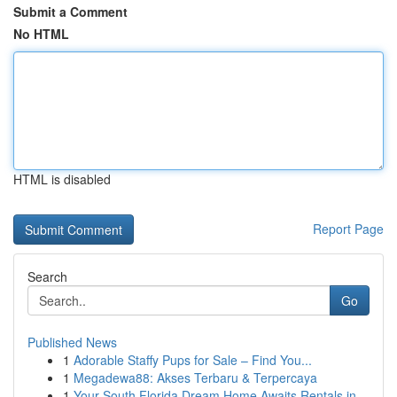
Submit a Comment
No HTML
HTML is disabled
Report Page
Search
Go
Published News
1
Adorable Staffy Pups for Sale – Find You...
1
Megadewa88: Akses Terbaru & Terpercaya
1
Your South Florida Dream Home Awaits Rentals in...