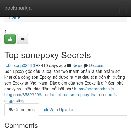
Home
bookmarkja
Togg
navi
Home
1
Top sonepoxy Secrets
robinsonp024jff3
410 days ago
News
Discuss
Sơn Epoxy gốc dầu là loại sơn two thành phần là sản phẩm sơ
khai của dòng sơn Epoxy, nó được ra mắt đầu tiên trên thị trường
sơn Epoxy tại Việt Nam. Đặc điểm của sơn Epoxy là gì? Sơn phủ
epoxy có nhiều đặc điểm nổi bật như
https://andresrxbec.ja-
blog.com/35823296/the-fact-about-sơn-epoxy-that-no-one-is-
suggesting
Comments
Who Upvoted
Comments