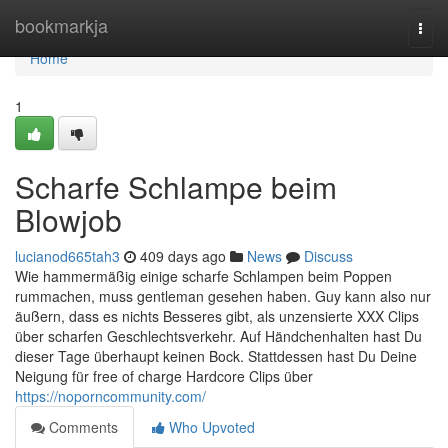
Home
bookmarkja
Togg
navi
Home
1
Scharfe Schlampe beim
Blowjob
lucianod665tah3
409 days ago
News
Discuss
Wie hammermäßig einige scharfe Schlampen beim Poppen
rummachen, muss gentleman gesehen haben. Guy kann also nur
äußern, dass es nichts Besseres gibt, als unzensierte XXX Clips
über scharfen Geschlechtsverkehr. Auf Händchenhalten hast Du
dieser Tage überhaupt keinen Bock. Stattdessen hast Du Deine
Neigung für free of charge Hardcore Clips über
https://noporncommunity.com/
Comments
Who Upvoted