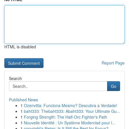
HTML is disabled
Report Page
Search
Go
Published News
1
Ozenvitta: Funciona Mesmo? Descubra a Verdade!
1
baht333: Thebaht333: Abaht333: Your Ultimate Gu...
1
Forging Strength: The Half-Orc Fighter's Path
1
Nouvelle Identité : Un Système Modernisé pour l...
1
copyright's Reign: Is It Still the Best for Focus?