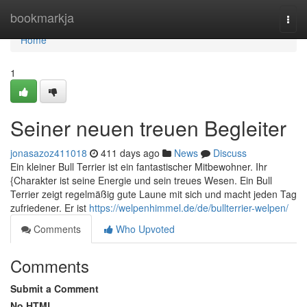
Home
bookmarkja
Togg
navi
Home
1
Seiner neuen treuen Begleiter
jonasazoz411018
411 days ago
News
Discuss
Ein kleiner Bull Terrier ist ein fantastischer Mitbewohner. Ihr
{Charakter ist seine Energie und sein treues Wesen. Ein Bull
Terrier zeigt regelmäßig gute Laune mit sich und macht jeden Tag
zufriedener. Er ist
https://welpenhimmel.de/de/bullterrier-welpen/
Comments
Who Upvoted
Comments
Submit a Comment
No HTML