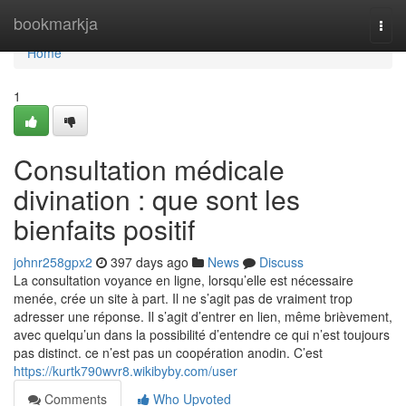
Home
bookmarkja
Togg
navi
Home
1
Consultation médicale
divination : que sont les
bienfaits positif
johnr258gpx2
397 days ago
News
Discuss
La consultation voyance en ligne, lorsqu’elle est nécessaire
menée, crée un site à part. Il ne s’agit pas de vraiment trop
adresser une réponse. Il s’agit d’entrer en lien, même brièvement,
avec quelqu’un dans la possibilité d’entendre ce qui n’est toujours
pas distinct. ce n’est pas un coopération anodin. C’est
https://kurtk790wvr8.wikibyby.com/user
Comments
Who Upvoted