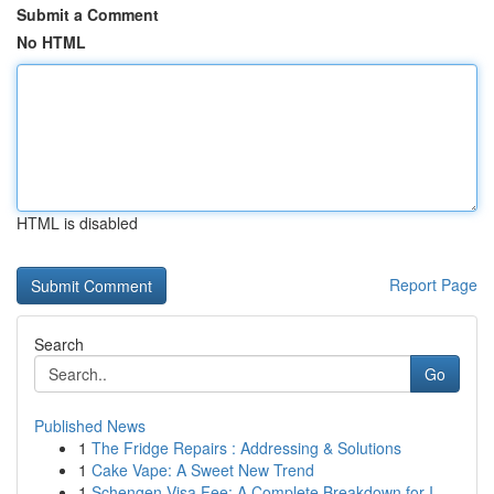
Submit a Comment
No HTML
HTML is disabled
Report Page
Search
Go
Published News
1
The Fridge Repairs : Addressing & Solutions
1
Cake Vape: A Sweet New Trend
1
Schengen Visa Fee: A Complete Breakdown for I...