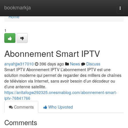
Home
bookmarkja
Togg
navi
Home
1
Abonnement Smart IPTV
anyahjjw317010
396 days ago
News
Discuss
Smart IPTV Abonnement IPTV L’abonnement IPTV est une
solution moderne qui permet de regarder des milliers de chaînes
de télévision via Internet, sans avoir besoin d’un décodeur ou
d’une antenne satellite.
https://anitafogw292325.onesmablog.com/abonnement-smart-
iptv-76841766
Comments
Who Upvoted
Comments