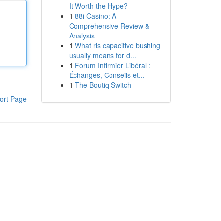
It Worth the Hype?
1
88i Casino: A
Comprehensive Review &
Analysis
1
What ris capacitive bushing
usually means for d...
1
Forum Infirmier Libéral :
Échanges, Conseils et...
1
The Boutiq Switch
ort Page