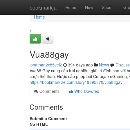
Home
bookmarkja
Home
New
Submit
Gr
Home
1
Vua88gay
jonathan2x85vel2
394 days ago
News
Discuss
Vua88 Gay cung cấp trải nghiệm giải trí đỉnh cao với hơ
cược thể thao. Được cấp phép bởi Curaçao eGaming, v
https://bookmarkize.com/story19895870/vua88gay
Comments
Who Upvoted
Comments
Submit a Comment
No HTML