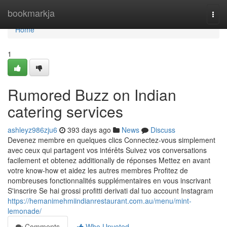
Home
bookmarkja
Togg
navi
Home
1
Rumored Buzz on Indian
catering services
ashleyz986zju6
393 days ago
News
Discuss
Devenez membre en quelques clics Connectez-vous simplement
avec ceux qui partagent vos intérêts Suivez vos conversations
facilement et obtenez additionally de réponses Mettez en avant
votre know-how et aidez les autres membres Profitez de
nombreuses fonctionnalités supplémentaires en vous inscrivant
S'inscrire Se hai grossi profitti derivati dal tuo account Instagram
https://hemanimehmiindianrestaurant.com.au/menu/mint-
lemonade/
Comments
Who Upvoted