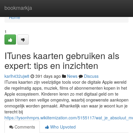
Home
bookmarkja
Home
1
ITunes kaarten gebruiken als
expert: tips en inzichten
karlh432ujw8
391 days ago
News
Discuss
ITunes kaarten zijn veelzijdige tools voor de digitale Apple wereld
die regelmatig apps, muziek, films of abonnementen kopen in het
Apple ecosysteem. Kinderen leren zo met digitaal geld om te
gaan binnen een veilige omgeving, waarbij ongewenste aankopen
onmogelijk worden gemaakt. Afhankelijk van waar je woont kun je
terecht bij
https://tysonhmprs.wikiitemization.com/5155117/wat_je_absoluut_
Comments
Who Upvoted