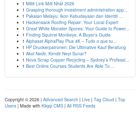
1
M88 Link Mới Nhất 2026
1
Grasping thorough investment administration app...
1
Pakaian Melayu: Ikon Kebudayaan dan Identiti ...
1
Hackensack Roofing Repair: Your Local Expert
1
Great White Monster Spores: Your Guide to Power...
1
Finding Squirrel Monkeys: A Buyer's Guide
1
Alphasat AlphaPlay Plus 4K – Tudo o que tu...
1
HP Druckerpatronen: Die Ultimative Kauf Beratung
1
Akol Nedir, Kimdir Neyi Sunar?
1
Nova Scrap Copper Recycling – Sydney’s Professi...
1
Best Online Courses Students Are Able To ...
Copyright © 2026 |
Advanced Search
|
Live
|
Tag Cloud
|
Top
Users
| Made with
Kliqqi CMS
|
All RSS Feeds