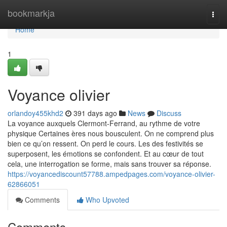
Home
bookmarkja
Togg
navi
Home
1
Voyance olivier
orlandoy455khd2
391 days ago
News
Discuss
La voyance auxquels Clermont-Ferrand, au rythme de votre
physique Certaines ères nous bousculent. On ne comprend plus
bien ce qu’on ressent. On perd le cours. Les des festivités se
superposent, les émotions se confondent. Et au cœur de tout
cela, une interrogation se forme, mais sans trouver sa réponse.
https://voyancediscount57788.ampedpages.com/voyance-olivier-
62866051
Comments
Who Upvoted
Comments