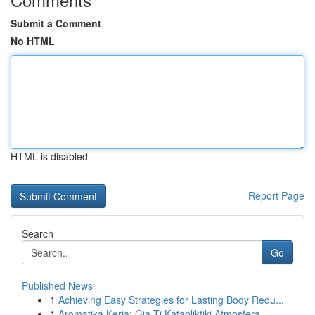
Submit a Comment
No HTML
HTML is disabled
Report Page
Search
Go
Published News
1
Achieving Easy Strategies for Lasting Body Redu...
1
Aromatika Keria: Gia Ti Katapliktiki Atmosfera