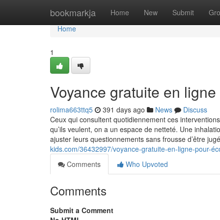
Home
bookmarkja
Home
New
Submit
Gr
Home
1
Voyance gratuite en ligne
rolima663ttq5
391 days ago
News
Discuss
Ceux qui consultent quotidiennement ces intervention
qu’ils veulent, on a un espace de netteté. Une inhala
ajuster leurs questionnements sans frousse d’être jug
kids.com/36432997/voyance-gratuite-en-ligne-pour-éc
Comments
Who Upvoted
Comments
Submit a Comment