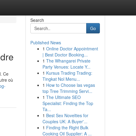
Search
Go
Published News
1
Online Doctor Appointment
ndre
| Best Doctor Booking...
1
The Whangarei Private
Party Venues: Locate Y...
1
Kursus Trading Trading:
l. Ce
Tingkat Nol Menu...
utre où
1
How to Choose las vegas
og-
top Tree Trimming Servi...
1
The Ultimate SEO
Specialist: Finding the Top
Ta...
1
Best Sex Novelties for
Couples UK: A Buyer'...
1
Finding the Right Bulk
Cooking Oil Supplier: A ...