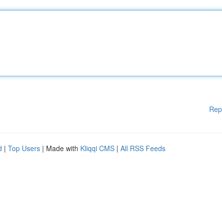
Rep
d
|
Top Users
| Made with
Kliqqi CMS
|
All RSS Feeds