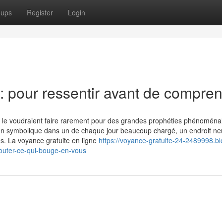
oups
Register
Login
 : pour ressentir avant de compre
s le voudraient faire rarement pour des grandes prophéties phénoména
tion symbolique dans un de chaque jour beaucoup chargé, un endroit ne
és. La voyance gratuite en ligne
https://voyance-gratuite-24-2489998.bl
outer-ce-qui-bouge-en-vous