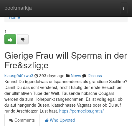
Home
bookmarkja
Togg
navi
Home
1
Gierige Frau will Sperma in der
Fre&szlig;e
klausg940xwu3
393 days ago
News
Discuss
Kennst Du irgendetwas entspannenderes als grandiose Sexfilme?
Damit Du das echt verstehst, reicht häufig der erste Besuch bei
der ultimativen Tube der Welt. Tausende hübsche Cougars
werden da zum Höhepunkt rangenommen. Es ist völlig egal, ob
du auf hängende Busen, klatschnasse Vaginas oder ob Du auf
runde Arschfotzen Lust hast.
https://pornoclips.gratis/
Comments
Who Upvoted