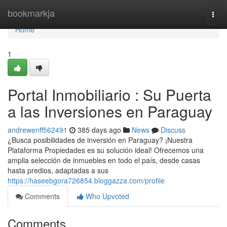
Home
bookmarkja
Togg
navi
Home
1
Portal Inmobiliario : Su Puerta
a las Inversiones en Paraguay
andrewenff562491
385 days ago
News
Discuss
¿Busca posibilidades de inversión en Paraguay? ¡Nuestra
Plataforma Propiedades es su solución ideal! Ofrecemos una
amplia selección de inmuebles en todo el país, desde casas
hasta predios, adaptadas a sus
https://haseebgora726854.bloggazza.com/profile
Comments
Who Upvoted
Comments