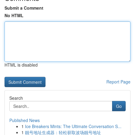
Submit a Comment
No HTML
HTML is disabled
Report Page
Search
Go
Published News
1
Ice Breakers Mints: The Ultimate Conversation S...
1
靓号地址生成器：轻松获取波场靓号地址