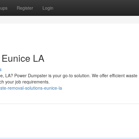
oups
Register
Login
 Eunice LA
s
ce, LA? Power Dumpster is your go-to solution. We offer efficient waste
tch your job requirements.
ste-removal-solutions-eunice-la