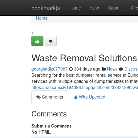
Home
bookmarkja
Home
New
Submit
Gr
Home
1
Waste Removal Solutions
georgiafdiz677987
384 days ago
News
Discus
Searching for the best dumpster rental service in Euni
services with multiple options of dumpster sizes to ma
https://hassansciv194096.bloggactif.com/37431890/wa
Comments
Who Upvoted
Comments
Submit a Comment
No HTML