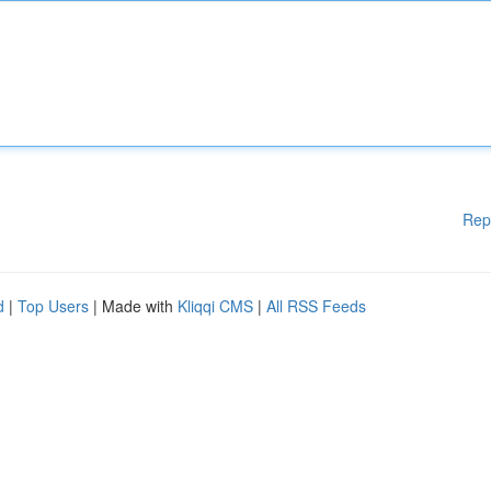
Rep
d
|
Top Users
| Made with
Kliqqi CMS
|
All RSS Feeds