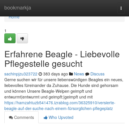
Home
bookmarkja
Togg
navi
Home
1
Erfahrene Beagle - Liebevolle
Pflegestelle gesucht
sachinpjzu323722
383 days ago
News
Discuss
Gerne suchen wir für unsere liebenswürdigen Beagles ein neues,
liebevolles füreinander da Zuhause. Die Hunde sind gehorsam
und können Unsere Beagle-Welpen geimpft und
entwurmt|entwurmt und geimpft:|geimpft und mit
https://hamzahtuzb541476.izrablog.com/36325910/versierte-
beagle-auf-der-suche-nach-einem-fürsorglichen-pflegeplatz
Comments
Who Upvoted