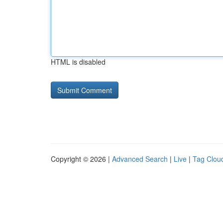
HTML is disabled
Copyright © 2026 |
Advanced Search
|
Live
|
Tag Clou