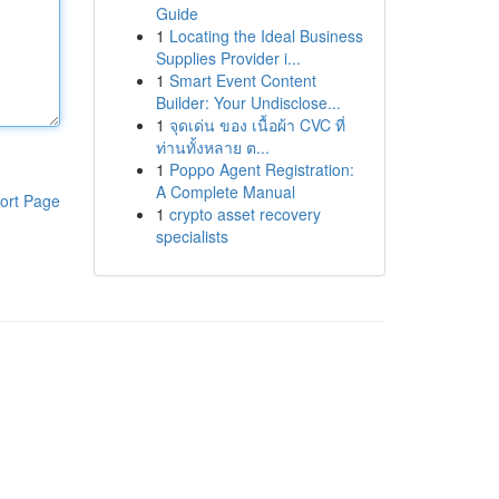
Guide
1
Locating the Ideal Business
Supplies Provider i...
1
Smart Event Content
Builder: Your Undisclose...
1
จุดเด่น ของ เนื้อผ้า CVC ที่
ท่านทั้งหลาย ต...
1
Poppo Agent Registration:
A Complete Manual
ort Page
1
crypto asset recovery
specialists