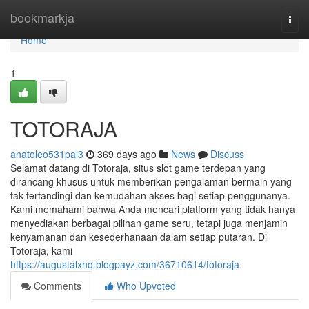
Home
bookmarkja
Togg
navi
Home
1
TOTORAJA
anatoleo531pal3
369 days ago
News
Discuss
Selamat datang di Totoraja, situs slot game terdepan yang
dirancang khusus untuk memberikan pengalaman bermain yang
tak tertandingi dan kemudahan akses bagi setiap penggunanya.
Kami memahami bahwa Anda mencari platform yang tidak hanya
menyediakan berbagai pilihan game seru, tetapi juga menjamin
kenyamanan dan kesederhanaan dalam setiap putaran. Di
Totoraja, kami
https://augustalxhq.blogpayz.com/36710614/totoraja
Comments
Who Upvoted