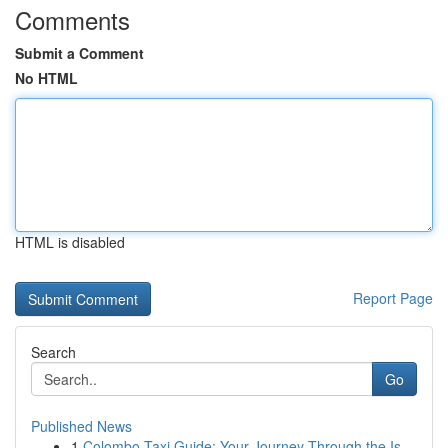
Comments
Submit a Comment
No HTML
HTML is disabled
Report Page
Search
Go
Published News
1
Colombo Taxi Guide: Your Journey Through the Is...