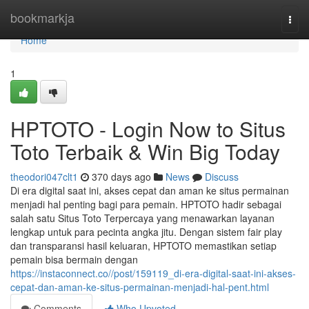
Home
bookmarkja
Togg
navi
Home
1
HPTOTO - Login Now to Situs
Toto Terbaik & Win Big Today
theodori047clt1
370 days ago
News
Discuss
Di era digital saat ini, akses cepat dan aman ke situs permainan
menjadi hal penting bagi para pemain. HPTOTO hadir sebagai
salah satu Situs Toto Terpercaya yang menawarkan layanan
lengkap untuk para pecinta angka jitu. Dengan sistem fair play
dan transparansi hasil keluaran, HPTOTO memastikan setiap
pemain bisa bermain dengan
https://instaconnect.co//post/159119_di-era-digital-saat-ini-akses-
cepat-dan-aman-ke-situs-permainan-menjadi-hal-pent.html
Comments
Who Upvoted