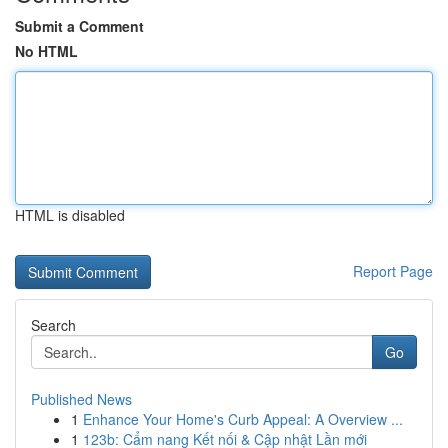
Submit a Comment
No HTML
HTML is disabled
Report Page
Search
Go
Published News
1
Enhance Your Home's Curb Appeal: A Overview ...
1
123b: Cẩm nang Kết nối & Cập nhật Lần mới