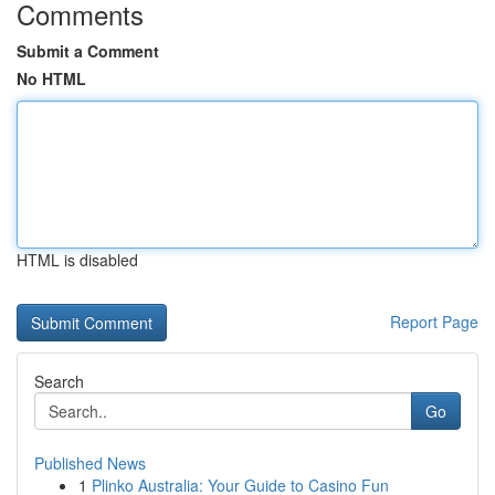
Comments
Submit a Comment
No HTML
HTML is disabled
Report Page
Search
Go
Published News
1
Plinko Australia: Your Guide to Casino Fun