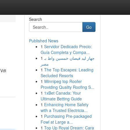
Search
Go
Published News
1
Servidor Dedicado Precio:
Guía Completa y Compa...
1
جهاز ليد فيضان خمسين واط بـ
مصر
1
The Top Escapes: Leading
 Với
Secluded Resorts
1
Winnipeg top Roofer
Providing Quality Roofing S...
1
1xBet Canada: Your
Ultimate Betting Guide
1
Enhancing Home Safety
with a Trusted Electricia...
1
Purchasing Pre-packaged
Fowl at Large a...
1
Top Up Royal Dream: Cara