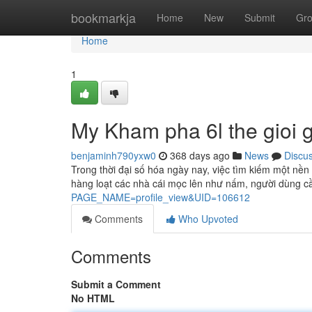
Home
bookmarkja
Home
New
Submit
Gr
Home
1
My Kham pha 6l the gioi g
benjaminh790yxw0
368 days ago
News
Discu
Trong thời đại số hóa ngày nay, việc tìm kiếm một nền 
hàng loạt các nhà cái mọc lên như nấm, người dùng c
PAGE_NAME=profile_view&UID=106612
Comments
Who Upvoted
Comments
Submit a Comment
No HTML