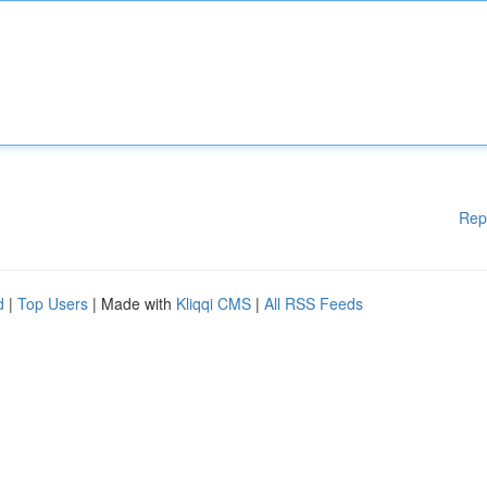
Rep
d
|
Top Users
| Made with
Kliqqi CMS
|
All RSS Feeds