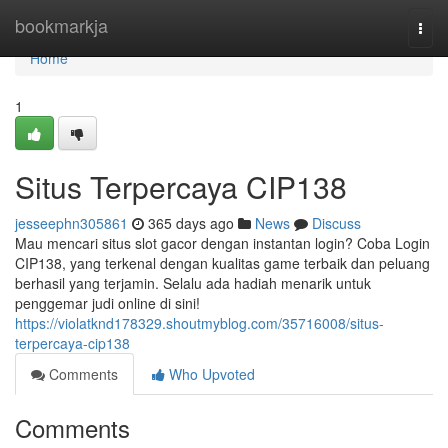
Home
bookmarkja
Togg
navi
Home
1
Situs Terpercaya CIP138
jesseephn305861
365 days ago
News
Discuss
Mau mencari situs slot gacor dengan instantan login? Coba Login
CIP138, yang terkenal dengan kualitas game terbaik dan peluang
berhasil yang terjamin. Selalu ada hadiah menarik untuk
penggemar judi online di sini!
https://violatknd178329.shoutmyblog.com/35716008/situs-
terpercaya-cip138
Comments
Who Upvoted
Comments