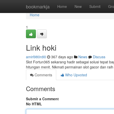
Home
bookmarkja
Home
New
Submit
Gr
Home
1
Link hoki
amirl980rdi0
367 days ago
News
Discuss
Slot Fortun365 sekarang hadir sebagai solusi tepat b
hitungan menit. Nikmati permainan slot gacor dan raih
Comments
Who Upvoted
Comments
Submit a Comment
No HTML