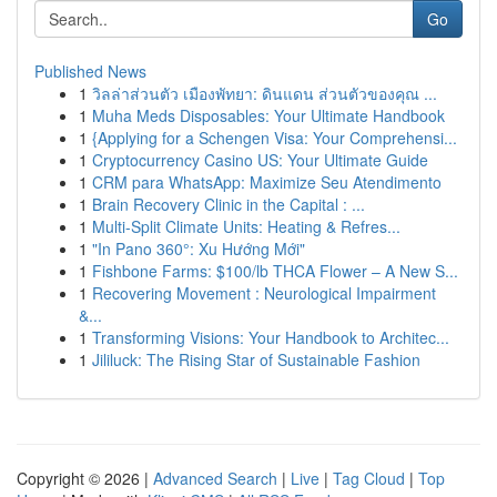
Go
Published News
1
วิลล่าส่วนตัว เมืองพัทยา: ดินแดน ส่วนตัวของคุณ ...
1
Muha Meds Disposables: Your Ultimate Handbook
1
{Applying for a Schengen Visa: Your Comprehensi...
1
Cryptocurrency Casino US: Your Ultimate Guide
1
CRM para WhatsApp: Maximize Seu Atendimento
1
Brain Recovery Clinic in the Capital : ...
1
Multi-Split Climate Units: Heating & Refres...
1
"In Pano 360°: Xu Hướng Mới"
1
Fishbone Farms: $100/lb THCA Flower – A New S...
1
Recovering Movement : Neurological Impairment
&...
1
Transforming Visions: Your Handbook to Architec...
1
Jililuck: The Rising Star of Sustainable Fashion
Copyright © 2026 |
Advanced Search
|
Live
|
Tag Cloud
|
Top