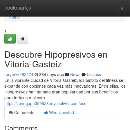
Home
bookmarkja
Togg
navi
Home
1
Descubre Hipopresivos en
Vitoria-Gasteiz
roryarkk292274
364 days ago
News
Discuss
En la vibrante ciudad de Vitoria-Gasteiz, los ámbito del fitness se
expande con opciones cada vez más innovadoras. Entre ellas, los
hipopresivos han ganado gran popularidad por sus beneficios
para fortalecer el core
https://zaynqapn359528.mycoolwiki.com/user
Comments
Who Upvoted
Comments