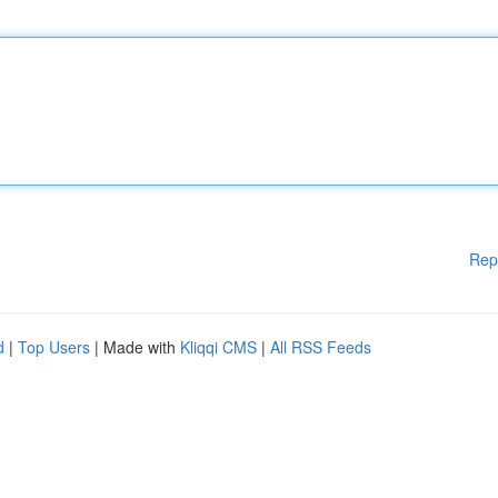
Rep
d
|
Top Users
| Made with
Kliqqi CMS
|
All RSS Feeds