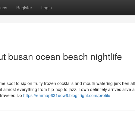
oups
Register
Login
t busan ocean beach nightlife
 spot to sip on fruity frozen cocktails and mouth watering jerk hen a
 almost everything from hip-hop to jazz. Town definitely arrives alive a
 traveler. Do
https://emmap631eow6.blogitright.com/profile