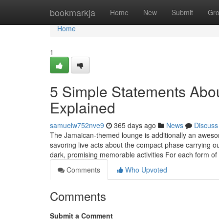
Home
bookmarkja
Home
New
Submit
Gr
Home
1
5 Simple Statements Abou
Explained
samuelw752nve9
365 days ago
News
Discuss
The Jamaican-themed lounge is additionally an awesome
savoring live acts about the compact phase carrying out
dark, promising memorable activities For each form of
Comments
Who Upvoted
Comments
Submit a Comment