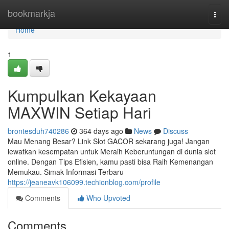
Home
bookmarkja
Togg
navi
Home
1
Kumpulkan Kekayaan
MAXWIN Setiap Hari
brontesduh740286
364 days ago
News
Discuss
Mau Menang Besar? Link Slot GACOR sekarang juga! Jangan
lewatkan kesempatan untuk Meraih Keberuntungan di dunia slot
online. Dengan Tips Efisien, kamu pasti bisa Raih Kemenangan
Memukau. Simak Informasi Terbaru
https://jeaneavk106099.techionblog.com/profile
Comments
Who Upvoted
Comments