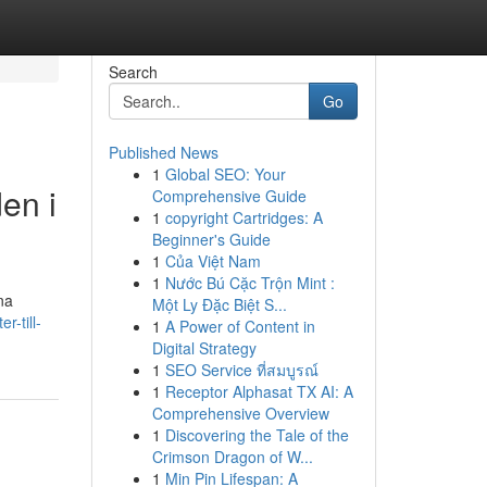
Search
Go
Published News
1
Global SEO: Your
den i
Comprehensive Guide
1
copyright Cartridges: A
Beginner's Guide
1
Của Việt Nam
1
Nước Bú Cặc Trộn Mint :
na
Một Ly Đặc Biệt S...
r-till-
1
A Power of Content in
Digital Strategy
1
SEO Service ที่สมบูรณ์
1
Receptor Alphasat TX AI: A
Comprehensive Overview
1
Discovering the Tale of the
Crimson Dragon of W...
1
Min Pin Lifespan: A