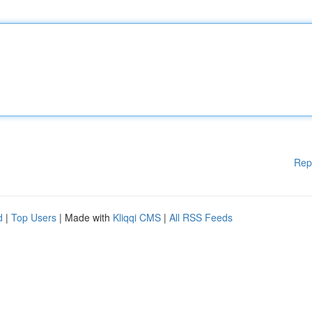
Rep
d
|
Top Users
| Made with
Kliqqi CMS
|
All RSS Feeds