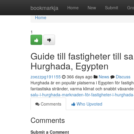
Home
bookmarkja
Home
New
Submit
Gr
Home
1
Guide till fastigheter til
Hurghada, Egypten
zoezzpg191155
366 days ago
News
Discuss
Hurghada är en populär platserna i Egypten för fastigh
fantastiska stränder, varma klimat och snabbt växande 
salu-i-hurghada-marknaden-för-fastigheter-i-hurghad
Comments
Who Upvoted
Comments
Submit a Comment