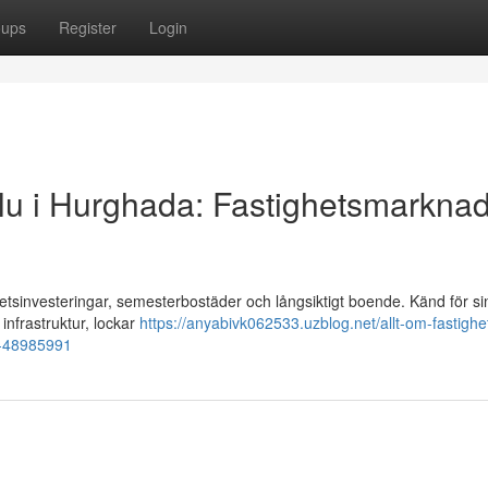
oups
Register
Login
l salu i Hurghada: Fastighetsmarkna
etsinvesteringar, semesterbostäder och långsiktigt boende. Känd för si
infrastruktur, lockar
https://anyabivk062533.uzblog.net/allt-om-fastighete
a-48985991