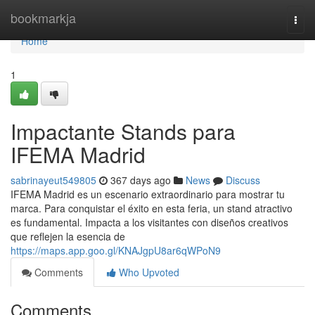
Home
bookmarkja
Togg
navi
Home
1
Impactante Stands para
IFEMA Madrid
sabrinayeut549805
367 days ago
News
Discuss
IFEMA Madrid es un escenario extraordinario para mostrar tu
marca. Para conquistar el éxito en esta feria, un stand atractivo
es fundamental. Impacta a los visitantes con diseños creativos
que reflejen la esencia de
https://maps.app.goo.gl/KNAJgpU8ar6qWPoN9
Comments
Who Upvoted
Comments