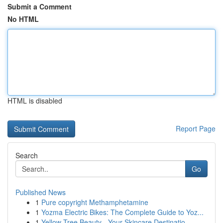
Submit a Comment
No HTML
HTML is disabled
Report Page
Search
Go
Published News
1
Pure copyright Methamphetamine
1
Yozma Electric Bikes: The Complete Guide to Yoz...
1
Yellow Tree Beauty - Your Skincare Destinatio...