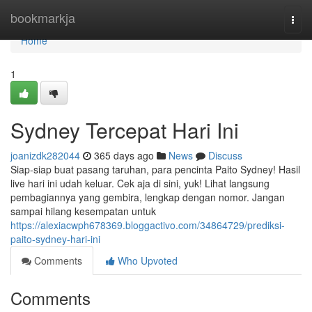
Home
bookmarkja
Togg
navi
Home
1
Sydney Tercepat Hari Ini
joanizdk282044
365 days ago
News
Discuss
Siap-siap buat pasang taruhan, para pencinta Paito Sydney! Hasil
live hari ini udah keluar. Cek aja di sini, yuk! Lihat langsung
pembagiannya yang gembira, lengkap dengan nomor. Jangan
sampai hilang kesempatan untuk
https://alexiacwph678369.bloggactivo.com/34864729/prediksi-
paito-sydney-hari-ini
Comments
Who Upvoted
Comments