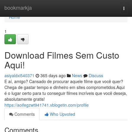
Home
bookmarkja
Togg
navi
Home
1
Download Filmes Sem Custo
Aqui!
asiyaldxi540371
365 days ago
News
Discuss
E aí, amigo? Cansado de procurar aquele filme que você quer?
Chega de gastar tempo e dinheiro em sites comprometidos.Aqui
é o lugar certo para tu conseguir filmes incríveis que você deseja,
absolutamente gratis!
https://aoifegzwt941741.vblogetin.com/profile
Comments
Who Upvoted
Comments