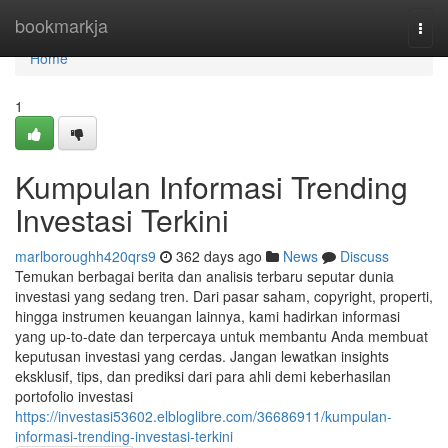
Home
bookmarkja
Togg
navi
Home
1
Kumpulan Informasi Trending
Investasi Terkini
marlboroughh420qrs9
362 days ago
News
Discuss
Temukan berbagai berita dan analisis terbaru seputar dunia
investasi yang sedang tren. Dari pasar saham, copyright, properti,
hingga instrumen keuangan lainnya, kami hadirkan informasi
yang up-to-date dan terpercaya untuk membantu Anda membuat
keputusan investasi yang cerdas. Jangan lewatkan insights
eksklusif, tips, dan prediksi dari para ahli demi keberhasilan
portofolio investasi
https://investasi53602.elbloglibre.com/36686911/kumpulan-
informasi-trending-investasi-terkini