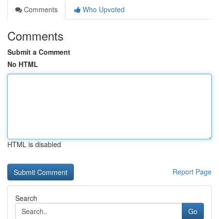
Comments
Who Upvoted
Comments
Submit a Comment
No HTML
HTML is disabled
Report Page
Search
Go