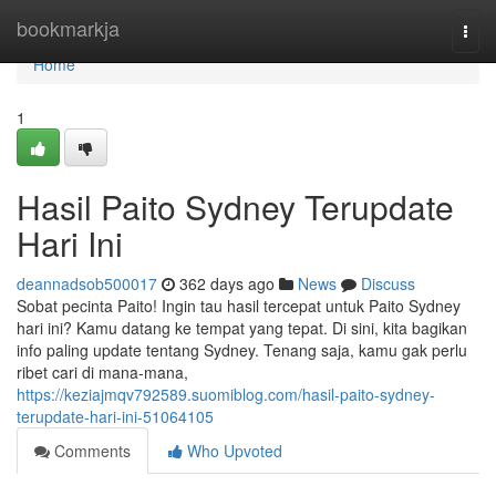
Home
bookmarkja
Togg
navi
Home
1
Hasil Paito Sydney Terupdate
Hari Ini
deannadsob500017
362 days ago
News
Discuss
Sobat pecinta Paito! Ingin tau hasil tercepat untuk Paito Sydney
hari ini? Kamu datang ke tempat yang tepat. Di sini, kita bagikan
info paling update tentang Sydney. Tenang saja, kamu gak perlu
ribet cari di mana-mana,
https://keziajmqv792589.suomiblog.com/hasil-paito-sydney-
terupdate-hari-ini-51064105
Comments
Who Upvoted