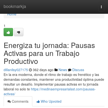
Home
bookmarkja
Togg
navi
Home
1
Energiza tu jornada: Pausas
Activas para un Trabajo
Productivo
dillanilsy027175
362 days ago
News
Discuss
En la era moderna, donde el ritmo de trabajo es frenético y las
demandas constantes, mantener una productividad óptima puede
resultar un desafío. Implementar pausas activas en tu jornada
laboral no solo te
https://medinaempresarialsst.com/pausas-
activas/
Comments
Who Upvoted