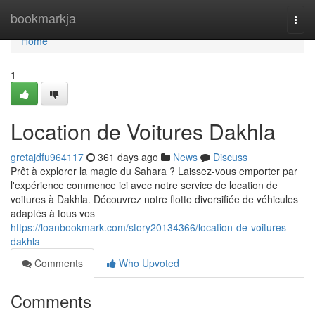
Home
bookmarkja
Togg
navi
Home
1
Location de Voitures Dakhla
gretajdfu964117
361 days ago
News
Discuss
Prêt à explorer la magie du Sahara ? Laissez-vous emporter par
l'expérience commence ici avec notre service de location de
voitures à Dakhla. Découvrez notre flotte diversifiée de véhicules
adaptés à tous vos
https://loanbookmark.com/story20134366/location-de-voitures-
dakhla
Comments
Who Upvoted
Comments