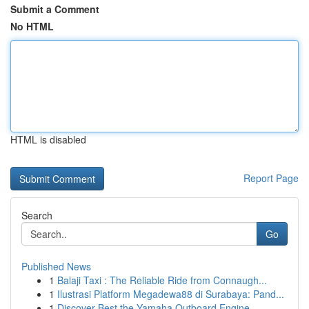
Submit a Comment
No HTML
HTML is disabled
Report Page
Search
Go
Published News
1
Balaji Taxi : The Reliable Ride from Connaugh...
1
Ilustrasi Platform Megadewa88 di Surabaya: Pand...
1
Discover Best the Yamaha Outboard Engine ...