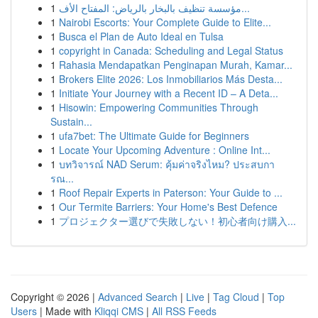
1
مؤسسة تنظيف بالبخار بالرياض: المفتاح الأف...
1
Nairobi Escorts: Your Complete Guide to Elite...
1
Busca el Plan de Auto Ideal en Tulsa
1
copyright in Canada: Scheduling and Legal Status
1
Rahasia Mendapatkan Penginapan Murah, Kamar...
1
Brokers Elite 2026: Los Inmobiliarios Más Desta...
1
Initiate Your Journey with a Recent ID – A Deta...
1
Hisowin: Empowering Communities Through
Sustain...
1
ufa7bet: The Ultimate Guide for Beginners
1
Locate Your Upcoming Adventure : Online Int...
1
บทวิจารณ์ NAD Serum: คุ้มค่าจริงไหม? ประสบกา
รณ...
1
Roof Repair Experts in Paterson: Your Guide to ...
1
Our Termite Barriers: Your Home's Best Defence
1
プロジェクター選びで失敗しない！初心者向け購入...
Copyright © 2026 |
Advanced Search
|
Live
|
Tag Cloud
|
Top
Users
| Made with
Kliqqi CMS
|
All RSS Feeds