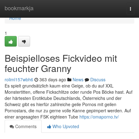
Home
bookmarkja
Togg
navi
Home
1
Beispielloses Fickvideo mit
feuchter Granny
roliml157wbh6
363 days ago
News
Discuss
Es spielt grundsätzlich kaum eine Geige, ob du auf XXL
Monstertitten, offene Fickschlitze oder runde Pos Böcke hast. Auf
der härtesten Erotiktube Deutschlands, Österreichs und der
Schweiz gibt es hierfür zahlreiche geile Pornos mit geilen
Pornostars, die nur zu gerne volle Kanne gepimpert werden. Auf
einer angesagten FSK eighteen Tube
https://omaporno.tv/
Comments
Who Upvoted