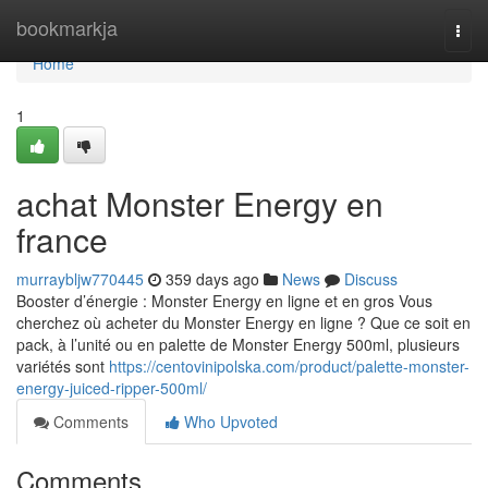
Home
bookmarkja
Togg
navi
Home
1
achat Monster Energy en
france
murraybljw770445
359 days ago
News
Discuss
Booster d’énergie : Monster Energy en ligne et en gros Vous
cherchez où acheter du Monster Energy en ligne ? Que ce soit en
pack, à l’unité ou en palette de Monster Energy 500ml, plusieurs
variétés sont
https://centovinipolska.com/product/palette-monster-
energy-juiced-ripper-500ml/
Comments
Who Upvoted
Comments