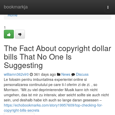
Home
bookmarkja
Togg
navi
Home
1
The Fact About copyright dollar
bills That No One Is
Suggesting
williamn362vlr0
361 days ago
News
Discuss
Le folosim pentru imbuntatirea experientei online si
personalizarea continutului pe care ti-l oferim zi de zi. , so
Morrison. ”Mit zu viel deprimierender Musik kann ich nicht
umgehen, das ist mir zu intensiv, aber seicht sollte sie auch nicht
sein, und deshalb habe ich auch so lange daran gesessen –
https://echobookmarks.com/story19957609/top-checking-for-
copyright-bills-secrets