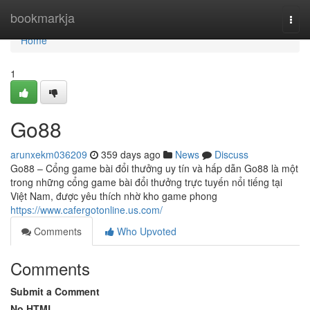
Home
bookmarkja
Togg
navi
Home
1
Go88
arunxekm036209
359 days ago
News
Discuss
Go88 – Cổng game bài đổi thưởng uy tín và hấp dẫn Go88 là một
trong những cổng game bài đổi thưởng trực tuyến nổi tiếng tại
Việt Nam, được yêu thích nhờ kho game phong
https://www.cafergotonline.us.com/
Comments
Who Upvoted
Comments
Submit a Comment
No HTML