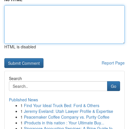
HTML is disabled
Report Page
Search
Go
Published News
1
Find Your Ideal Truck Bed: Ford & Others
1
Jeremy Eveland: Utah Lawyer Profile & Expertise
1
Peacemaker Coffee Company vs. Purity Coffee
1
iProducts in this nation : Your Ultimate Buy...
1
Singapore Accounting Services: A Price Guide fo...