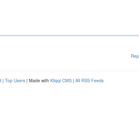
Rep
d
|
Top Users
| Made with
Kliqqi CMS
|
All RSS Feeds