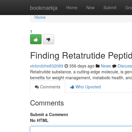
Home
bookmarkja
Home
New
Submit
Gr
Home
1
Finding Retatrutide Pepti
victordzhe832089
356 days ago
News
Discuss
Retatrutide substance, a cutting-edge molecule, is gene
benefits for weight management, metabolic health, and
Comments
Who Upvoted
Comments
Submit a Comment
No HTML