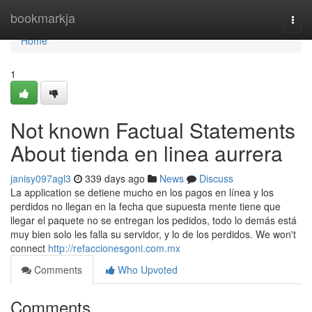
Home
bookmarkja
Togg
navi
Home
1
Not known Factual Statements
About tienda en linea aurrera
janisy097agl3
339 days ago
News
Discuss
La application se detiene mucho en los pagos en línea y los
perdidos no llegan en la fecha que supuesta mente tiene que
llegar el paquete no se entregan los pedidos, todo lo demás está
muy bien solo les falla su servidor, y lo de los perdidos. We won't
connect
http://refaccionesgoni.com.mx
Comments
Who Upvoted
Comments