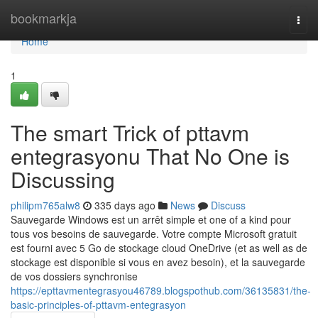
Home
bookmarkja
Togg
navi
Home
1
The smart Trick of pttavm
entegrasyonu That No One is
Discussing
philipm765alw8
335 days ago
News
Discuss
Sauvegarde Windows est un arrêt simple et one of a kind pour
tous vos besoins de sauvegarde. Votre compte Microsoft gratuit
est fourni avec 5 Go de stockage cloud OneDrive (et as well as de
stockage est disponible si vous en avez besoin), et la sauvegarde
de vos dossiers synchronise
https://epttavmentegrasyou46789.blogspothub.com/36135831/the-
basic-principles-of-pttavm-entegrasyon