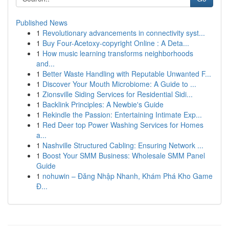
Published News
1
Revolutionary advancements in connectivity syst...
1
Buy Four-Acetoxy-copyright Online : A Deta...
1
How music learning transforms neighborhoods
and...
1
Better Waste Handling with Reputable Unwanted F...
1
Discover Your Mouth Microbiome: A Guide to ...
1
Zionsville Siding Services for Residential Sidi...
1
Backlink Principles: A Newbie's Guide
1
Rekindle the Passion: Entertaining Intimate Exp...
1
Red Deer top Power Washing Services for Homes
a...
1
Nashville Structured Cabling: Ensuring Network ...
1
Boost Your SMM Business: Wholesale SMM Panel
Guide
1
nohuwin – Đăng Nhập Nhanh, Khám Phá Kho Game
Đ...