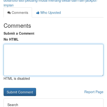
dollartoto-slot-peluang-muda-menang-besar-dan-raih-jackpot-
impian
Comments
Who Upvoted
Comments
Submit a Comment
No HTML
HTML is disabled
Report Page
Search