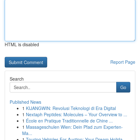
HTML is disabled
Report Page
Search
Go
Published News
1
KIJANGWIN: Revolusi Teknologi di Era Digital
1
Nextaph Peptides: Molecules – Your Overview to ...
1
École en Pratique Traditionnelle de Chine ...
1
Massageschulen Wien: Dein Pfad zum Experten-
Ma...
1
Touring Vehicles For Auction: Your Dream Holida...